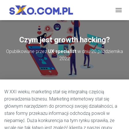
P
R
Z
E
Ł
Czym jest growth hacking?
Ą
C
Opublikowane przez
UX specialist
w dniu
20 października
Z
2022
N
A
W
I
G
A
W XXI wieku, marketing stał się integralną częścią
C
J
prowadzenia biznesu. Marketing internetowy stał się
Ę
głównym narzędziem do promocji swojej działalności, a
stare formy przekazu informacji odchodzą powoli w
niepamięć. Duża konkurencja na tym rynku sprawiła, że
wcale nie tak łatwo jest znaleźć klienta z naszej grupy